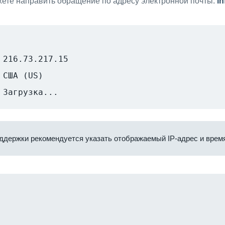
ете направить обращение по адресу электронной почты:
i
216.73.217.15
США (US)
Загрузка...
ддержки рекомендуется указать отображаемый IP-адрес и время