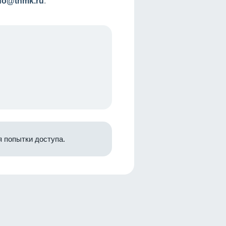
nfo@tnmk.ru
.
 попытки доступа.