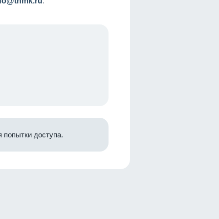
nfo@tnmk.ru
.
 попытки доступа.