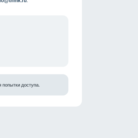
nfo@tnmk.ru
.
 попытки доступа.