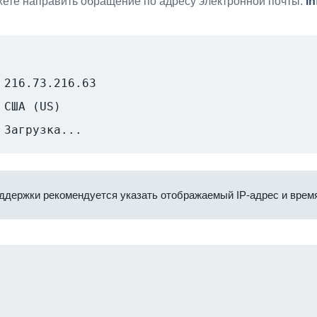
ете направить обращение по адресу электронной почты:
i
216.73.216.63
США (US)
Загрузка...
ддержки рекомендуется указать отображаемый IP-адрес и время