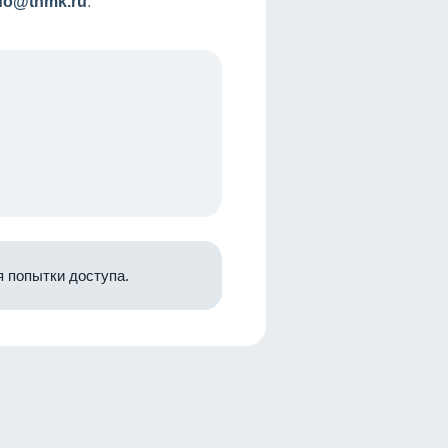
nfo@tnmk.ru
.
 попытки доступа.