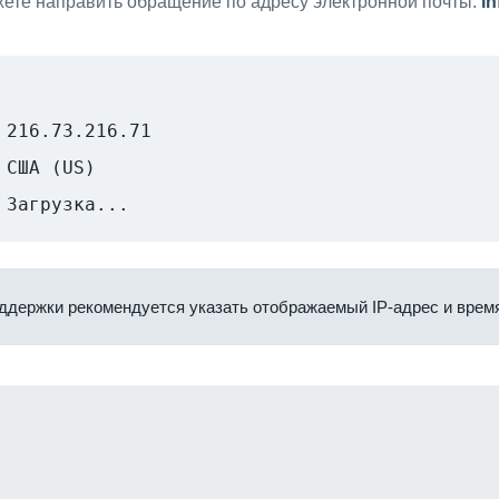
ете направить обращение по адресу электронной почты:
i
216.73.216.71
США (US)
Загрузка...
ддержки рекомендуется указать отображаемый IP-адрес и время