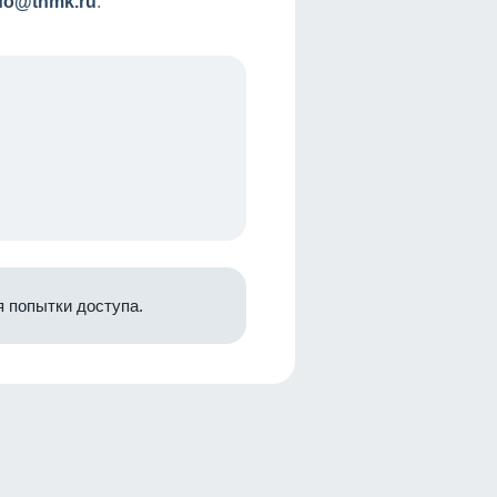
nfo@tnmk.ru
.
 попытки доступа.