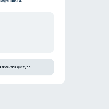
nfo@tnmk.ru
.
 попытки доступа.