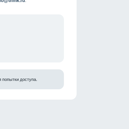
nfo@tnmk.ru
.
 попытки доступа.