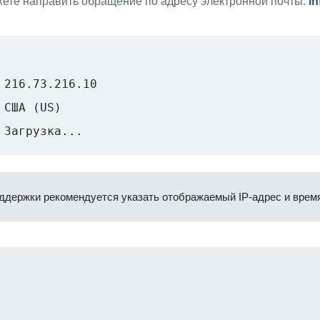
ете направить обращение по адресу электронной почты:
i
216.73.216.10
США (US)
Загрузка...
ддержки рекомендуется указать отображаемый IP-адрес и время