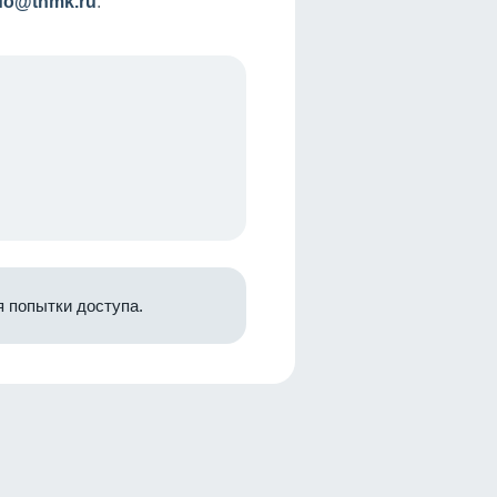
nfo@tnmk.ru
.
 попытки доступа.