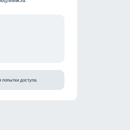
nfo@tnmk.ru
.
 попытки доступа.