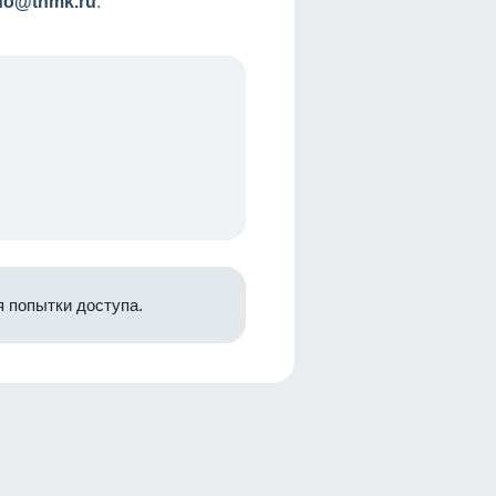
nfo@tnmk.ru
.
 попытки доступа.