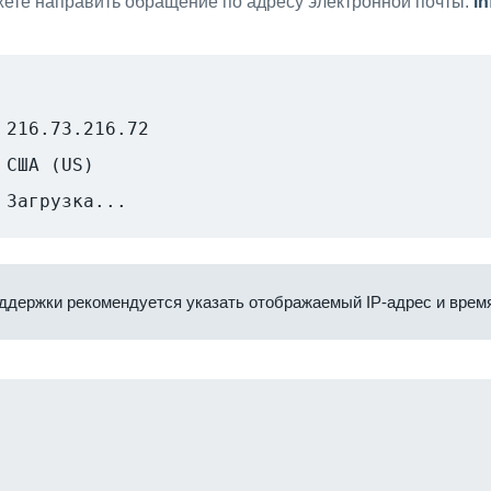
ете направить обращение по адресу электронной почты:
i
216.73.216.72
США (US)
Загрузка...
ддержки рекомендуется указать отображаемый IP-адрес и время