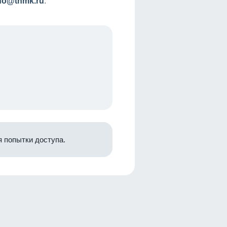
nfo@tnmk.ru
.
 попытки доступа.