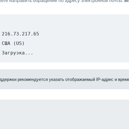
ете направить обращение по адресу электронной почты:
i
216.73.217.65
США (US)
Загрузка...
ддержки рекомендуется указать отображаемый IP-адрес и время