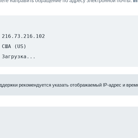
ете направить обращение по адресу электронной почты:
i
216.73.216.102
США (US)
Загрузка...
ддержки рекомендуется указать отображаемый IP-адрес и время