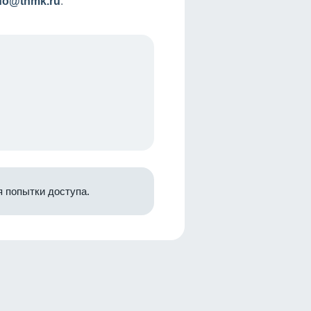
nfo@tnmk.ru
.
 попытки доступа.